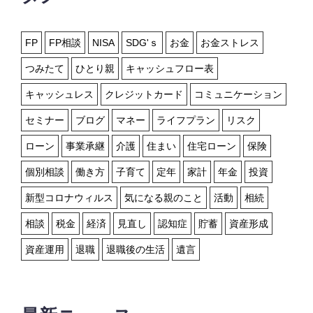
FP
FP相談
NISA
SDG'ｓ
お金
お金ストレス
つみたて
ひとり親
キャッシュフロー表
キャッシュレス
クレジットカード
コミュニケーション
セミナー
ブログ
マネー
ライフプラン
リスク
ローン
事業承継
介護
住まい
住宅ローン
保険
個別相談
働き方
子育て
定年
家計
年金
投資
新型コロナウィルス
気になる親のこと
活動
相続
相談
税金
経済
見直し
認知症
貯蓄
資産形成
資産運用
退職
退職後の生活
遺言