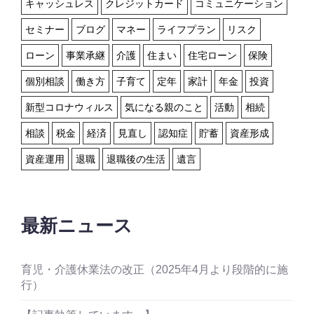
キャッシュレス
クレジットカード
コミュニケーション
セミナー
ブログ
マネー
ライフプラン
リスク
ローン
事業承継
介護
住まい
住宅ローン
保険
個別相談
働き方
子育て
定年
家計
年金
投資
新型コロナウィルス
気になる親のこと
活動
相続
相談
税金
経済
見直し
認知症
貯蓄
資産形成
資産運用
退職
退職後の生活
遺言
最新ニュース
育児・介護休業法の改正（2025年4月より段階的に施
行）