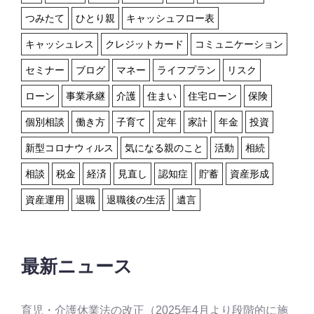
つみたて
ひとり親
キャッシュフロー表
キャッシュレス
クレジットカード
コミュニケーション
セミナー
ブログ
マネー
ライフプラン
リスク
ローン
事業承継
介護
住まい
住宅ローン
保険
個別相談
働き方
子育て
定年
家計
年金
投資
新型コロナウィルス
気になる親のこと
活動
相続
相談
税金
経済
見直し
認知症
貯蓄
資産形成
資産運用
退職
退職後の生活
遺言
最新ニュース
育児・介護休業法の改正（2025年4月より段階的に施