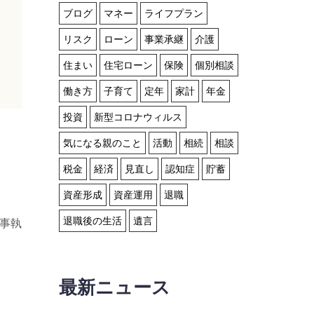
ブログ
マネー
ライフプラン
リスク
ローン
事業承継
介護
住まい
住宅ローン
保険
個別相談
働き方
子育て
定年
家計
年金
投資
新型コロナウィルス
気になる親のこと
活動
相続
相談
税金
経済
見直し
認知症
貯蓄
資産形成
資産運用
退職
退職後の生活
遺言
記事執
最新ニュース