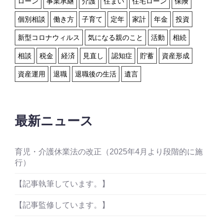
ローン
事業承継
介護
住まい
住宅ローン
保険
個別相談
働き方
子育て
定年
家計
年金
投資
新型コロナウィルス
気になる親のこと
活動
相続
相談
税金
経済
見直し
認知症
貯蓄
資産形成
資産運用
退職
退職後の生活
遺言
最新ニュース
育児・介護休業法の改正（2025年4月より段階的に施
行）
【記事執筆しています。】
【記事監修しています。】