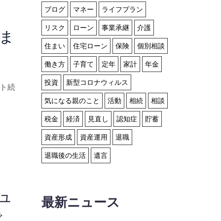
ブログ
マネー
ライフプラン
リスク
ローン
事業承継
介護
しま
住まい
住宅ローン
保険
個別相談
働き方
子育て
定年
家計
年金
投資
新型コロナウィルス
ト続
気になる親のこと
活動
相続
相談
税金
経済
見直し
認知症
貯蓄
資産形成
資産運用
退職
退職後の生活
遺言
ュ
最新ニュース
で