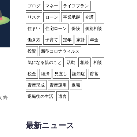
ブログ
マネー
ライフプラン
リスク
ローン
事業承継
介護
住まい
住宅ローン
保険
個別相談
働き方
子育て
定年
家計
年金
投資
新型コロナウィルス
気になる親のこと
活動
相続
相談
税金
経済
見直し
認知症
貯蓄
資産形成
資産運用
退職
退職後の生活
遺言
て終
最新ニュース