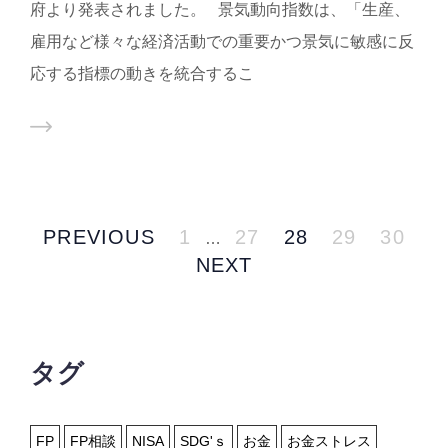
府より発表されました。 景気動向指数は、「生産、
雇用など様々な経済活動での重要かつ景気に敏感に反
応する指標の動きを統合するこ
PREVIOUS
1
27
28
29
30
…
NEXT
タグ
FP
FP相談
NISA
SDG'ｓ
お金
お金ストレス