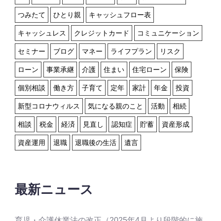
つみたて
ひとり親
キャッシュフロー表
キャッシュレス
クレジットカード
コミュニケーション
セミナー
ブログ
マネー
ライフプラン
リスク
ローン
事業承継
介護
住まい
住宅ローン
保険
個別相談
働き方
子育て
定年
家計
年金
投資
新型コロナウィルス
気になる親のこと
活動
相続
相談
税金
経済
見直し
認知症
貯蓄
資産形成
資産運用
退職
退職後の生活
遺言
最新ニュース
育児・介護休業法の改正（2025年4月より段階的に施